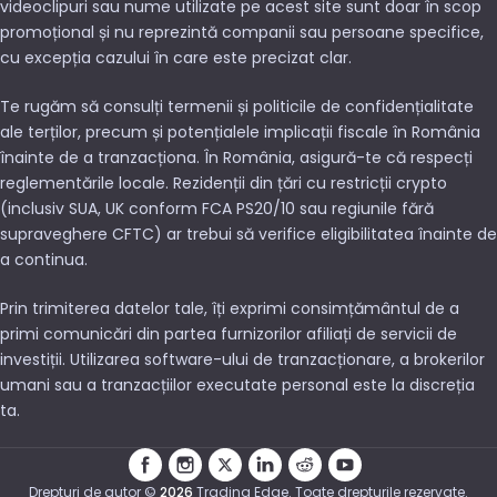
videoclipuri sau nume utilizate pe acest site sunt doar în scop
promoțional și nu reprezintă companii sau persoane specifice,
cu excepția cazului în care este precizat clar.
Te rugăm să consulți termenii și politicile de confidențialitate
ale terților, precum și potențialele implicații fiscale în România
înainte de a tranzacționa. În România, asigură-te că respecți
reglementările locale. Rezidenții din țări cu restricții crypto
(inclusiv SUA, UK conform FCA PS20/10 sau regiunile fără
supraveghere CFTC) ar trebui să verifice eligibilitatea înainte de
a continua.
Prin trimiterea datelor tale, îți exprimi consimțământul de a
primi comunicări din partea furnizorilor afiliați de servicii de
investiții. Utilizarea software-ului de tranzacționare, a brokerilor
umani sau a tranzacțiilor executate personal este la discreția
ta.
Drepturi de autor ©
2026
Trading Edge. Toate drepturile rezervate.