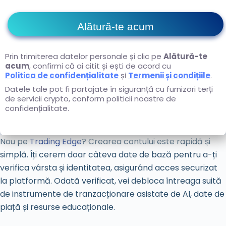
Alătură-te acum
Prin trimiterea datelor personale și clic pe
Alătură-te
acum
, confirmi că ai citit și ești de acord cu
Politica de confidențialitate
și
Termenii și condițiile
.
Datele tale pot fi partajate în siguranță cu furnizori terți
de servicii crypto, conform politicii noastre de
confidențialitate.
Nou pe
Trading Edge
? Crearea contului este rapidă și
simplă. Îți cerem doar câteva date de bază pentru a-ți
verifica vârsta și identitatea, asigurând acces securizat
la platformă. Odată verificat, vei debloca întreaga suită
de instrumente de tranzacționare asistate de AI, date de
piață și resurse educaționale.