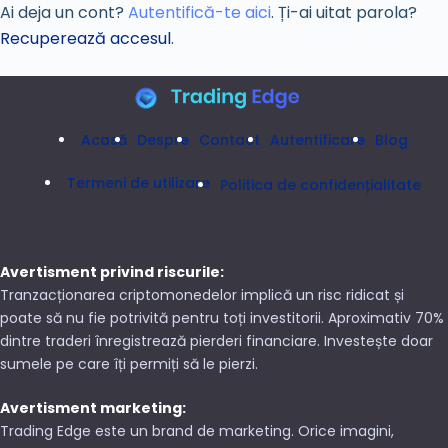
Ai deja un cont?
Autentifică-te aici
. Ți-ai uitat parola?
Recuperează accesul
.
Acasă
Despre
Contact
Autentificare
Blog
Termeni de utilizare
Politica de confidențialitate
Avertisment privind riscurile:
Tranzacționarea criptomonedelor implică un risc ridicat și
poate să nu fie potrivită pentru toți investitorii. Aproximativ 70%
dintre traderi înregistrează pierderi financiare. Investește doar
sumele pe care îți permiți să le pierzi.
Avertisment marketing:
Trading Edge este un brand de marketing. Orice imagini,