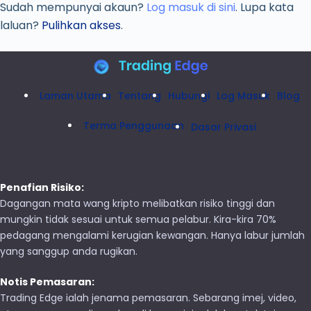
Sudah mempunyai akaun?
Log masuk di sini
. Lupa kata
laluan?
Pulihkan akses
.
Laman Utama
Tentang
Hubungi
Log Masuk
Blog
Terma Penggunaan
Dasar Privasi
Penafian Risiko:
Dagangan mata wang kripto melibatkan risiko tinggi dan
mungkin tidak sesuai untuk semua pelabur. Kira-kira 70%
pedagang mengalami kerugian kewangan. Hanya labur jumlah
yang sanggup anda rugikan.
Notis Pemasaran:
Trading Edge ialah jenama pemasaran. Sebarang imej, video,