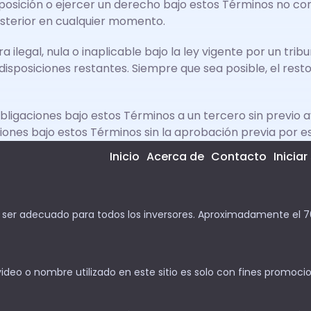
sposición o ejercer un derecho bajo estos Términos no cons
osterior en cualquier momento.
a ilegal, nula o inaplicable bajo la ley vigente por un tri
s disposiciones restantes. Siempre que sea posible, el res
ligaciones bajo estos Términos a un tercero sin previo av
iones bajo estos Términos sin la aprobación previa por e
Inicio
Acerca de
Contacto
Iniciar
o ser adecuado para todos los inversores. Aproximadamente el 70
deo o nombre utilizado en este sitio es solo con fines promocio