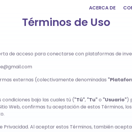
ACERCA DE
CO
Términos de Uso
uerta de acceso para conectarse con plataformas de inver
ge@gmail.com
taformas externas (colectivamente denominadas
"Platafor
s condiciones bajo las cuales tú (
"Tú"
,
"Tu"
o
"Usuario"
) 
l Sitio Web, confirmas tu aceptación de estos Términos, l
o.
 Privacidad. Al aceptar estos Términos, también aceptas 