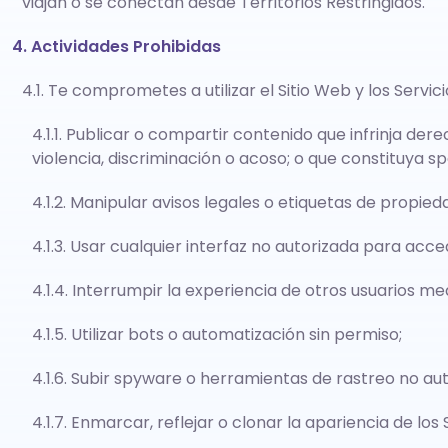
viajan o se conectan desde Territorios Restringidos.
4. Actividades Prohibidas
4.1. Te comprometes a utilizar el Sitio Web y los Serv
4.1.1. Publicar o compartir contenido que infrinja de
violencia, discriminación o acoso; o que constituya s
4.1.2. Manipular avisos legales o etiquetas de propieda
4.1.3. Usar cualquier interfaz no autorizada para acced
4.1.4. Interrumpir la experiencia de otros usuarios me
4.1.5. Utilizar bots o automatización sin permiso;
4.1.6. Subir spyware o herramientas de rastreo no au
4.1.7. Enmarcar, reflejar o clonar la apariencia de los 