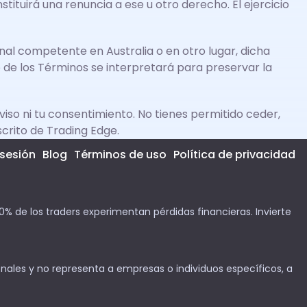
tituirá una renuncia a ese u otro derecho. El ejercicio
bunal competente en Australia o en otro lugar, dicha
to de los Términos se interpretará para preservar la
iso ni tu consentimiento. No tienes permitido ceder,
scrito de Trading Edge.
 sesión
Blog
Términos de uso
Política de privacidad
% de los traders experimentan pérdidas financieras. Invierte
nales y no representa a empresas o individuos específicos, a