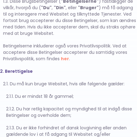
1.3. Disse Brugsbetingelser (
"Betingelserne"
) fastlægger de
vilkår, hvorpå du (
"Du"
,
"Din"
, eller
"Bruger"
) må få adgang
til og interagere med Websitet og tilknyttede Tjenester. Ved
fortsat brug accepterer du disse Betingelser, som kan ændres
med tiden. Hvis du ikke accepterer dem, skal du straks ophøre
med at bruge Websitet.
Betingelserne inkluderer også vores Privatlivspolitik. Ved at
acceptere disse Betingelser accepterer du samtidig vores
Privatlivspolitik, som findes
her
.
2. Berettigelse
2.1. Du må kun bruge Websitet, hvis alle følgende gælder:
2.1.1. Du er mindst 18 år gammel;
2.1.2. Du har retlig kapacitet og myndighed til at indgå disse
Betingelser og overholde dem;
2.1.3. Du er ikke forhindret af dansk lovgivning eller anden
gældende lov i at få adgang til Websitet og/eller