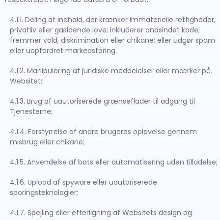
4.1.1. Deling af indhold, der krænker immaterielle rettigheder,
privatliv eller gældende love; inkluderer ondsindet kode;
fremmer vold, diskrimination eller chikane; eller udgør spam
eller uopfordret markedsføring.
4.1.2. Manipulering af juridiske meddelelser eller mærker på
Websitet;
4.1.3. Brug af uautoriserede grænseflader til adgang til
Tjenesterne;
4.1.4. Forstyrrelse af andre brugeres oplevelse gennem
misbrug eller chikane;
4.1.5. Anvendelse af bots eller automatisering uden tilladelse;
4.1.6. Upload af spyware eller uautoriserede
sporingsteknologier;
4.1.7. Spejling eller efterligning af Websitets design og