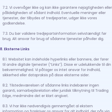
7.2. Vi overvåger ikke og kan ikke garantere nøjagtigheden eller
pålideligheden af sådant indhold. Eventuelle meninger eller
tjenester, der tilbydes af tredjeparter, udgør ikke vores
godkendelse.
7.3. Du bør validere tredjepartsinformation selvstændigt før
brug. Alt ansvar for brug af sådanne tjenester påhviler dig.
8. Eksterne Links
8.1. Websitet kan indeholde hyperlinks eller bannere, der fører
til andre digitale tjenester (“Links”). Disse er udelukkende til din
bekvemmelighed. Vi påtager os intet ansvar for indhold,
sikkerhed eller datapraksis på disse eksterne sider.
8.2. Tilstedeværelsen af sådanne links indebærer ingen
garanti, samarbejdsrelation eller juridisk tilknytning til Trading
Edge, medmindre det er klart angivet.
8.3. Vi har ikke nødvendigvis gennemgået al ekstern
information og fraskriver os ansvar for alt indhold, der nås via