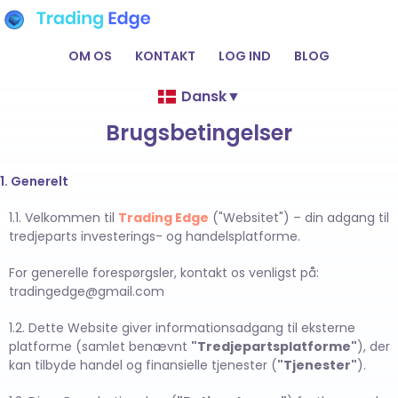
OM OS
KONTAKT
LOG IND
BLOG
Dansk
▼
Brugsbetingelser
1. Generelt
1.1. Velkommen til
Trading Edge
("Websitet") – din adgang til
tredjeparts investerings- og handelsplatforme.
For generelle forespørgsler, kontakt os venligst på:
tradingedge@gmail.com
1.2. Dette Website giver informationsadgang til eksterne
platforme (samlet benævnt
"Tredjepartsplatforme"
), der
kan tilbyde handel og finansielle tjenester (
"Tjenester"
).