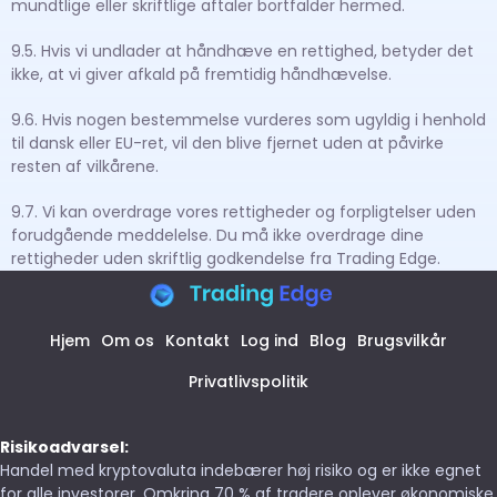
mundtlige eller skriftlige aftaler bortfalder hermed.
9.5. Hvis vi undlader at håndhæve en rettighed, betyder det
ikke, at vi giver afkald på fremtidig håndhævelse.
9.6. Hvis nogen bestemmelse vurderes som ugyldig i henhold
til dansk eller EU-ret, vil den blive fjernet uden at påvirke
resten af vilkårene.
9.7. Vi kan overdrage vores rettigheder og forpligtelser uden
forudgående meddelelse. Du må ikke overdrage dine
rettigheder uden skriftlig godkendelse fra Trading Edge.
Hjem
Om os
Kontakt
Log ind
Blog
Brugsvilkår
Privatlivspolitik
Risikoadvarsel:
Handel med kryptovaluta indebærer høj risiko og er ikke egnet
for alle investorer. Omkring 70 % af tradere oplever økonomiske