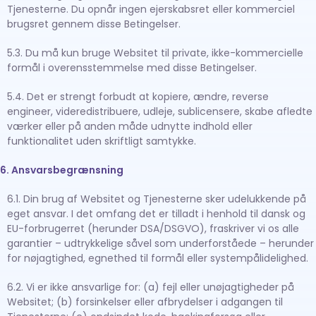
Tjenesterne. Du opnår ingen ejerskabsret eller kommerciel
brugsret gennem disse Betingelser.
5.3. Du må kun bruge Websitet til private, ikke-kommercielle
formål i overensstemmelse med disse Betingelser.
5.4. Det er strengt forbudt at kopiere, ændre, reverse
engineer, videredistribuere, udleje, sublicensere, skabe afledte
værker eller på anden måde udnytte indhold eller
funktionalitet uden skriftligt samtykke.
6. Ansvarsbegrænsning
6.1. Din brug af Websitet og Tjenesterne sker udelukkende på
eget ansvar. I det omfang det er tilladt i henhold til dansk og
EU-forbrugerret (herunder DSA/DSGVO), fraskriver vi os alle
garantier – udtrykkelige såvel som underforståede – herunder
for nøjagtighed, egnethed til formål eller systempålidelighed.
6.2. Vi er ikke ansvarlige for: (a) fejl eller unøjagtigheder på
Websitet; (b) forsinkelser eller afbrydelser i adgangen til