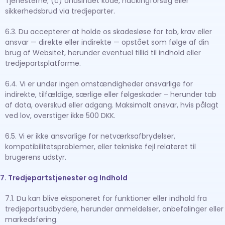
Tjenesterne; (c) ondsindet kode, hackingforsøg eller
sikkerhedsbrud via tredjeparter.
6.3. Du accepterer at holde os skadesløse for tab, krav eller
ansvar — direkte eller indirekte — opstået som følge af din
brug af Websitet, herunder eventuel tillid til indhold eller
tredjepartsplatforme.
6.4. Vi er under ingen omstændigheder ansvarlige for
indirekte, tilfældige, særlige eller følgeskader – herunder tab
af data, overskud eller adgang. Maksimalt ansvar, hvis pålagt
ved lov, overstiger ikke 500 DKK.
6.5. Vi er ikke ansvarlige for netværksafbrydelser,
kompatibilitetsproblemer, eller tekniske fejl relateret til
brugerens udstyr.
7. Tredjepartstjenester og Indhold
7.1. Du kan blive eksponeret for funktioner eller indhold fra
tredjepartsudbydere, herunder anmeldelser, anbefalinger eller
markedsføring.