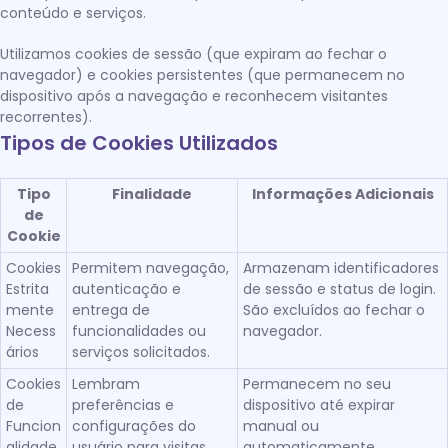
conteúdo e serviços.
Utilizamos cookies de sessão (que expiram ao fechar o
navegador) e cookies persistentes (que permanecem no
dispositivo após a navegação e reconhecem visitantes
recorrentes).
Tipos de Cookies Utilizados
Tipo
Finalidade
Informações Adicionais
de
Cookie
Cookies
Permitem navegação,
Armazenam identificadores
Estrita
autenticação e
de sessão e status de login.
mente
entrega de
São excluídos ao fechar o
Necess
funcionalidades ou
navegador.
ários
serviços solicitados.
Cookies
Lembram
Permanecem no seu
de
preferências e
dispositivo até expirar
Funcion
configurações do
manual ou
alidade
usuário para visitas
automaticamente.