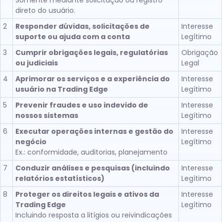
Somente mediante solicitação ou registro
direto do usuário.
2
Responder dúvidas, solicitações de
Interesse
suporte ou ajuda com a conta
Legítimo
3
Cumprir obrigações legais, regulatórias
Obrigação
ou judiciais
Legal
4
Aprimorar os serviços e a experiência do
Interesse
usuário na Trading Edge
Legítimo
5
Prevenir fraudes e uso indevido de
Interesse
nossos sistemas
Legítimo
6
Executar operações internas e gestão do
Interesse
negócio
Legítimo
Ex.: conformidade, auditorias, planejamento
7
Conduzir análises e pesquisas (incluindo
Interesse
relatórios estatísticos)
Legítimo
8
Proteger os direitos legais e ativos da
Interesse
Trading Edge
Legítimo
Incluindo resposta a litígios ou reivindicações