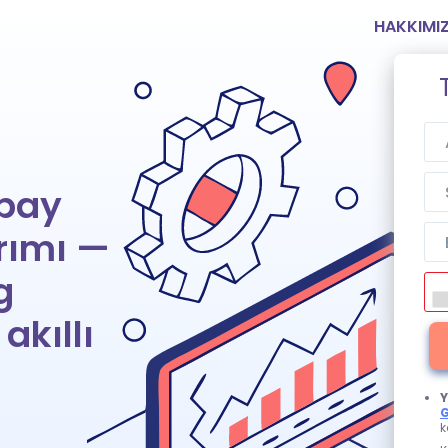
HAKKIMI
apay
ırımı —
g
akıllı
Y
G
k