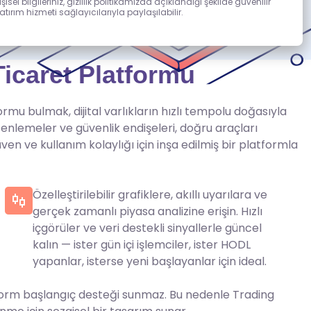
işisel bilgileriniz, gizlilik politikamızda açıklandığı şekilde güvenilir
atırım hizmeti sağlayıcılarıyla paylaşılabilir.
icaret Platformu
ormu bulmak, dijital varlıkların hızlı tempolu doğasıyla
düzenlemeler ve güvenlik endişeleri, doğru araçları
en ve kullanım kolaylığı için inşa edilmiş bir platformla
Özelleştirilebilir grafiklere, akıllı uyarılara ve
gerçek zamanlı piyasa analizine erişin. Hızlı
içgörüler ve veri destekli sinyallerle güncel
kalın — ister gün içi işlemciler, ister HODL
yapanlar, isterse yeni başlayanlar için ideal.
latform başlangıç desteği sunmaz. Bu nedenle Trading