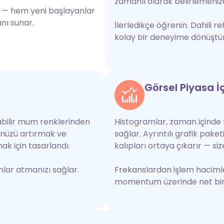
zamanlı olarak belirlemeniz
in — hem yeni başlayanlar
nı sunar.
İlerledikçe öğrenin. Dahili r
kolay bir deneyime dönüştür
Görsel Piyasa İ
nabilir mum renklerinden
Histogramlar, zaman içinde 
ünüzü artırmak ve
sağlar. Ayrıntılı grafik pake
k için tasarlandı.
kalıpları ortaya çıkarır — siz
dımlar atmanızı sağlar.
Frekanslardan işlem hacimler
momentum üzerinde net bir 