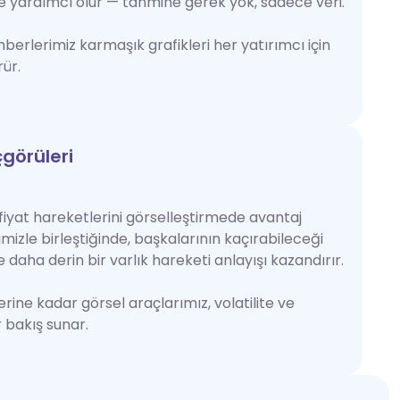
e yardımcı olur — tahmine gerek yok, sadece veri.
ehberlerimiz karmaşık grafikleri her yatırımcı için
ür.
çgörüleri
fiyat hareketlerini görselleştirmede avantaj
timizle birleştiğinde, başkalarının kaçırabileceği
e daha derin bir varlık hareketi anlayışı kazandırır.
ine kadar görsel araçlarımız, volatilite ve
bakış sunar.