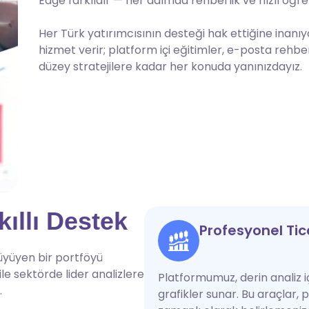
Edge farklıdır — her adımda rehberlik ve hızlı öğre
Her Türk yatırımcısının desteği hak ettiğine inanı
hizmet verir; platform içi eğitimler, e-posta rehber
düzey stratejilere kadar her konuda yanınızdayız.
kıllı Destek
Profesyonel Tic
büyüyen bir portföyü
le sektörde lider analizlere
Platformumuz, derin analiz 
.
grafikler sunar. Bu araçlar,