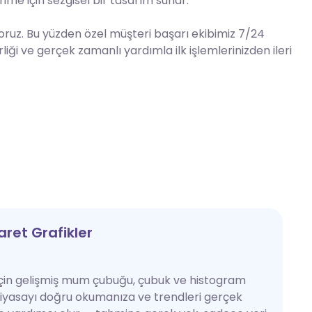
nme için sezgisel bir tasarım sunar.
yoruz. Bu yüzden özel müşteri başarı ekibimiz 7/24
liği ve gerçek zamanlı yardımla ilk işlemlerinizden ileri
aret Grafikler
için gelişmiş mum çubuğu, çubuk ve histogram
 piyasayı doğru okumanıza ve trendleri gerçek