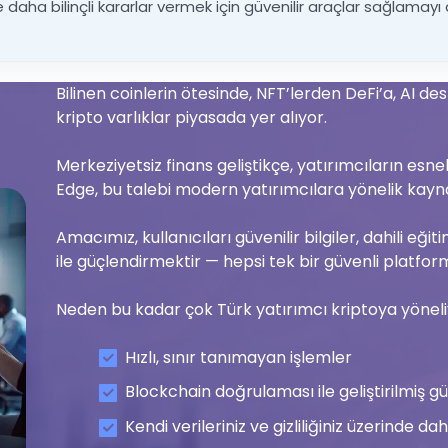
e daha bilinçli kararlar vermek için güvenilir araçlar sağlama
Bilinen coinlerin ötesinde, NFT’lerden DeFi’a, AI de
kripto varlıklar piyasada yer alıyor.
Merkeziyetsiz finans geliştikçe, yatırımcıların esne
Edge, bu talebi modern yatırımcılara yönelik kayna
Amacımız, kullanıcıları güvenilir bilgiler, dahili eği
ile güçlendirmektir — hepsi tek bir güvenli platfor
Neden bu kadar çok Türk yatırımcı kriptoya yönel
Hızlı, sınır tanımayan işlemler
Blockchain doğrulaması ile geliştirilmiş gü
Kendi verileriniz ve gizliliğiniz üzerinde d