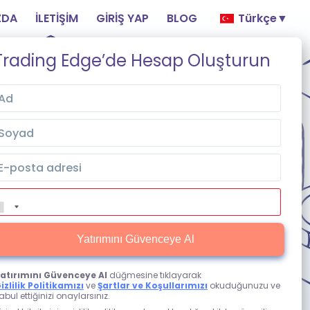
ZDA
İLETIŞIM
GIRIŞ YAP
BLOG
Türkçe
▼
Trading Edge’de Hesap Oluşturun
Yatırımını Güvenceye Al
atırımını Güvenceye Al
düğmesine tıklayarak
izlilik Politikamızı
ve
Şartlar ve Koşullarımızı
okuduğunuzu ve
abul ettiğinizi onaylarsınız.