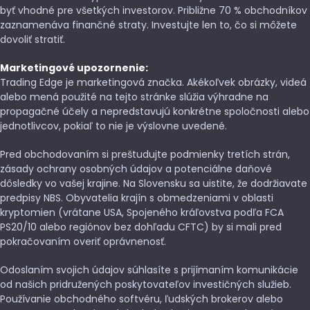
byť vhodné pre všetkých investorov. Približne 70 % obchodníkov
zaznamenáva finančné straty. Investujte len to, čo si môžete
dovoliť stratiť.
Marketingové upozornenie:
Trading Edge je marketingová značka. Akékoľvek obrázky, videá
alebo mená použité na tejto stránke slúžia výhradne na
propagačné účely a nepredstavujú konkrétne spoločnosti alebo
jednotlivcov, pokiaľ to nie je výslovne uvedené.
Pred obchodovaním si preštudujte podmienky tretích strán,
zásady ochrany osobných údajov a potenciálne daňové
dôsledky vo vašej krajine. Na Slovensku sa uistite, že dodržiavate
predpisy NBS. Obyvatelia krajín s obmedzeniami v oblasti
kryptomien (vrátane USA, Spojeného kráľovstva podľa FCA
PS20/10 alebo regiónov bez dohľadu CFTC) by si mali pred
pokračovaním overiť oprávnenosť.
Odoslaním svojich údajov súhlasíte s prijímaním komunikácie
od našich pridružených poskytovateľov investičných služieb.
Používanie obchodného softvéru, ľudských brokerov alebo