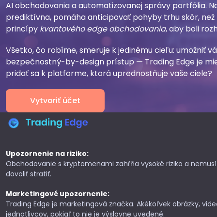
AI obchodovania a automatizovanej správy portfólia. Na
prediktívna, pomáha anticipovať pohyby trhu skôr, ne
princípy
kvantového edge obchodovania
, aby boli roz
Všetko, čo robíme, smeruje k jedinému cieľu: umožniť vá
bezpečnostný-by-design prístup — Trading Edge je mies
pridať sa k platforme, ktorá uprednostňuje vaše ciele?
Vytvoriť účet
Upozornenie na riziko:
Obchodovanie s kryptomenami zahŕňa vysoké riziko a nemusí b
dovoliť stratiť.
Marketingové upozornenie:
Trading Edge je marketingová značka. Akékoľvek obrázky, vide
jednotlivcov, pokiaľ to nie je výslovne uvedené.