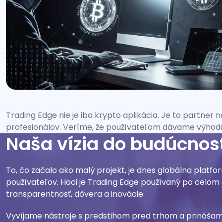
Trading Edge nie je iba krypto aplikácia. Je to partner
profesionálov. Veríme, že používateľom dávame výhod
Naša vízia do budúcnos
To, čo začalo ako malý projekt, je dnes globálna platfor
používateľov. Hoci je Trading Edge používaný po celom 
transparentnosť, dôvera a inovácie.
Vyvíjame nástroje s predstihom pred trhom a prinášame