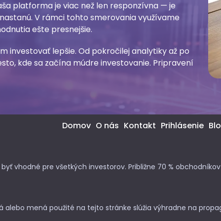
ša platforma je viac než len responzívna — je
ž nastanú. V rámci tohto smerovania využívame
hodnutia ešte presnejšie.
m investovať lepšie. Od pokročilej analytiky až po
to, kde sa začína múdre investovanie. Pripravení
Domov
O nás
Kontakt
Prihlásenie
Bl
yť vhodné pre všetkých investorov. Približne 70 % obchodníkov 
á alebo mená použité na tejto stránke slúžia výhradne na prop