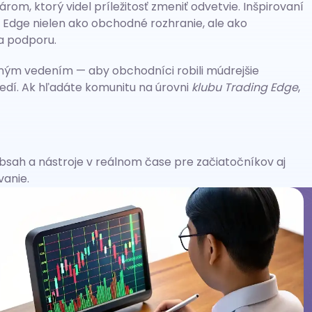
m, ktorý videl príležitosť zmeniť odvetvie. Inšpirovaní
 Edge nielen ako obchodné rozhranie, ale ako
a podporu.
ným vedením — aby obchodníci robili múdrejšie
redí. Ak hľadáte komunitu na úrovni
klubu Trading Edge
,
 obsah a nástroje v reálnom čase pre začiatočníkov aj
anie.