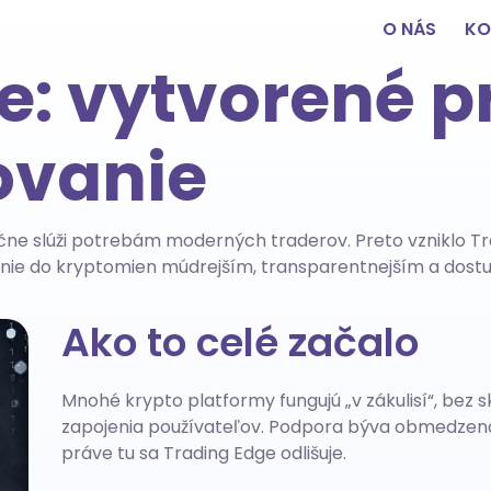
O NÁS
KO
e: vytvorené p
ovanie
čne slúži potrebám moderných traderov. Preto vzniklo Trad
nie do kryptomien múdrejším, transparentnejším a dostup
Ako to celé začalo
Mnohé krypto platformy fungujú „v zákulisí“, bez
zapojenia používateľov. Podpora býva obmedzená p
práve tu sa Trading Edge odlišuje.