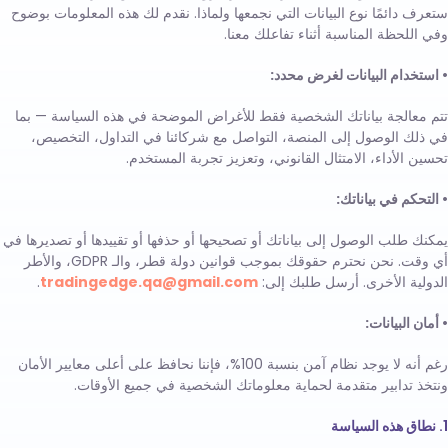
ستعرف دائمًا نوع البيانات التي نجمعها ولماذا. نقدم لك هذه المعلومات بوضوح
وفي اللحظة المناسبة أثناء تفاعلك معنا.
• استخدام البيانات لغرض محدد:
تتم معالجة بياناتك الشخصية فقط للأغراض الموضحة في هذه السياسة — بما
في ذلك الوصول إلى المنصة، التواصل مع شركائنا في التداول، التخصيص،
تحسين الأداء، الامتثال القانوني، وتعزيز تجربة المستخدم.
• التحكم في بياناتك:
يمكنك طلب الوصول إلى بياناتك أو تصحيحها أو حذفها أو تقييدها أو تصديرها في
أي وقت. نحن نحترم حقوقك بموجب قوانين دولة قطر، والـ GDPR، والأطر
الدولية الأخرى. أرسل طلبك إلى:
tradingedge.qa@gmail.com
.
• أمان البيانات:
رغم أنه لا يوجد نظام آمن بنسبة 100%، فإننا نحافظ على أعلى معايير الأمان
ونتخذ تدابير متقدمة لحماية معلوماتك الشخصية في جميع الأوقات.
1. نطاق هذه السياسة