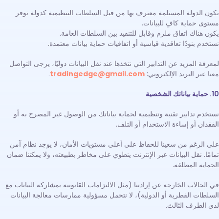
تكون الدولة المستلمة معترف بها من قبل السلطات التنظيمية كدولة توفر
مستوى حماية كافٍ للبيانات.
يكون هناك اتفاق ملزم وقابل للتنفيذ بين السلطات العامة.
نستخدم بنودًا تعاقدية قياسية أو اتفاقيات حماية بيانات معتمدة.
لمعرفة المزيد عن التدابير التي نتخذها عند نقل البيانات دوليًا، يرجى التواصل
معنا عبر البريد الإلكتروني:
tradingedge@gmail.com
.
10. حماية بياناتك الشخصية
نستخدم تدابير تقنية وتنظيمية لحماية بياناتك من الوصول غير المصرح به أو
الفقدان أو إساءة الاستخدام أو التلف.
على الرغم من سعينا للحفاظ على أعلى مستويات الأمان، لا يوجد نظام آمن
تمامًا. نقل البيانات عبر الإنترنت ينطوي على مخاطر بطبيعته، ولا يمكننا ضمان
الحماية المطلقة.
في الحالات الخارجة عن إرادتنا (مثل الالتزامات القانونية بمشاركة البيانات مع
السلطات القطرية أو الدولية)، لا نتحمل مسؤولية ممارسات معالجة البيانات
لدى الطرف الثالث.