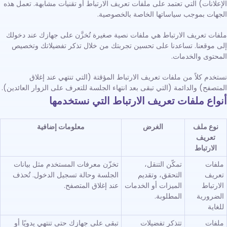
الإعلانات) التي تعتمد على ملفات تعريف الارتباط أو تقنيات مشابهة. تعمل هذه
الجهات بموجب سياساتها الخاصة بالخصوصية.
ملفات تعريف الارتباط هي ملفات نصية صغيرة تُخزَّن على جهازك عند دخولك
إلى موقعنا. تساعدنا على تحسين تجربتك من خلال تذكر تفضيلاتك وتخصيص
المحتوى والخدمات.
نستخدم كلاً من ملفات تعريف الارتباط المؤقتة (التي تنتهي عند إغلاق
المتصفح) والدائمة (التي تبقى بعد انتهاء الجلسة للتعرف على الزوار العائدين).
أنواع ملفات تعريف الارتباط التي نستخدمها
نوع ملف
الغرض
معلومات إضافية
تعريف
الارتباط
ملفات
تمكّن التنقل،
تخزّن معرفات المستخدم مثل بيانات
تعريف
التحقق، وتقديم
الجلسة وحالة تسجيل الدخول. تُحذف
الارتباط
الميزات أو الخدمات
عند إغلاق المتصفح.
الضرورية
المطلوبة.
للغاية
ملفات
تتذكر تفضيلات
تبقى على جهازك حتى تنتهي يدويًا أو