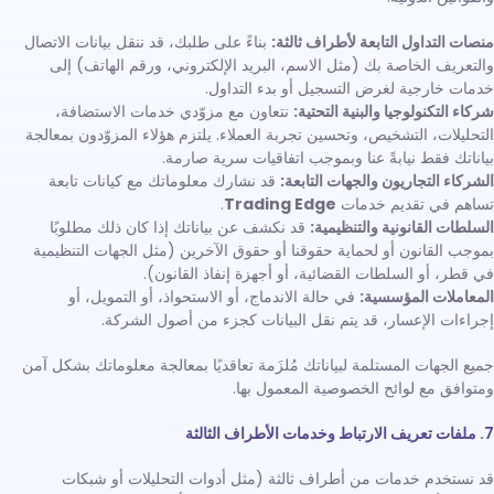
منصات التداول التابعة لأطراف ثالثة:
بناءً على طلبك، قد ننقل بيانات الاتصال
والتعريف الخاصة بك (مثل الاسم، البريد الإلكتروني، ورقم الهاتف) إلى
خدمات خارجية لغرض التسجيل أو بدء التداول.
شركاء التكنولوجيا والبنية التحتية:
نتعاون مع مزوّدي خدمات الاستضافة،
التحليلات، التشخيص، وتحسين تجربة العملاء. يلتزم هؤلاء المزوّدون بمعالجة
بياناتك فقط نيابةً عنا وبموجب اتفاقيات سرية صارمة.
الشركاء التجاريون والجهات التابعة:
قد نشارك معلوماتك مع كيانات تابعة
تساهم في تقديم خدمات
Trading Edge
.
السلطات القانونية والتنظيمية:
قد نكشف عن بياناتك إذا كان ذلك مطلوبًا
بموجب القانون أو لحماية حقوقنا أو حقوق الآخرين (مثل الجهات التنظيمية
في قطر، أو السلطات القضائية، أو أجهزة إنفاذ القانون).
المعاملات المؤسسية:
في حالة الاندماج، أو الاستحواذ، أو التمويل، أو
إجراءات الإعسار، قد يتم نقل البيانات كجزء من أصول الشركة.
جميع الجهات المستلمة لبياناتك مُلزَمة تعاقديًا بمعالجة معلوماتك بشكل آمن
ومتوافق مع لوائح الخصوصية المعمول بها.
7. ملفات تعريف الارتباط وخدمات الأطراف الثالثة
قد نستخدم خدمات من أطراف ثالثة (مثل أدوات التحليلات أو شبكات