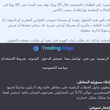
سنرد على الطلبات الصحيحة خلال 30 يومًا، وقد نمدد المدة حتى 60 يومًا في
الحالات المعقدة مع إعلامك بسبب التأخير.
قد تكون هذه الحقوق مقيدة أو مستثناة بموجب القوانين القطرية أو الدولية. إذا
كانت الطلبات مكررة أو مفرطة أو غير مبررة، قد نرفض تنفيذها أو نفرض
رسومًا إدارية معقولة.
لحماية بياناتك، قد نطلب إثبات الهوية قبل تنفيذ أي طلبات متعلقة بالحقوق.
الرئيسية
من نحن
تواصل معنا
تسجيل الدخول
المدونة
شروط الاستخدام
سياسة الخصوصية
إخلاء مسؤولية المخاطر:
ينطوي تداول العملات الرقمية على مخاطر عالية وقد لا يكون مناسبًا لجميع
المستثمرين. حوالي 70% من المتداولين يتعرضون لخسائر مالية. استثمر فقط
ما يمكنك تحمّل خسارته.
إشعار تسويقي: