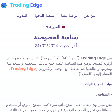
من نحن
تواصل معنا
تسجيل الدخول
المدونة
العربية
▼
سياسة الخصوصية
آخر تحديث: 24/02/2024
في
Trading Edge
("نحن"، "لنا"، أو "الشركة")، تُعتبر حماية خصوصيتك
أولوية قصوى. توضح هذه السياسة كيفية جمع بياناتك الشخصية واستخدامها
وتخزينها ومعالجتها عند تفاعلك مع موقعنا الإلكتروني (
Trading Edge
،
المشار إليه بـ "الموقع").
مبادئنا لحماية البيانات
• الشفافية:
نحن ملتزمون بإبقائك على اطلاع دائم. سواء كنت تتصفح الموقع أو تستخدم
خدماتنا في تداول العملات الرقمية عبر مزودي خدمات من أطراف ثالثة،