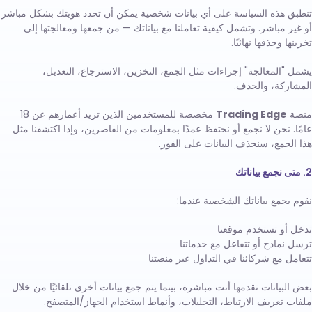
تنطبق هذه السياسة على أي بيانات شخصية يمكن أن تحدد هويتك بشكل مباشر
أو غير مباشر. وتشمل كيفية تعاملنا مع بياناتك — من جمعها ومعالجتها إلى
تخزينها وحذفها نهائيًا.
يشمل "المعالجة" إجراءات مثل الجمع، التخزين، الاسترجاع، التعديل،
المشاركة، والحذف.
منصة
Trading Edge
مخصصة للمستخدمين الذين تزيد أعمارهم عن 18
عامًا. نحن لا نجمع أو نحتفظ عمدًا بمعلومات من القاصرين، وإذا اكتشفنا مثل
هذا الجمع، سنحذف البيانات على الفور.
2. متى نجمع بياناتك
نقوم بجمع بياناتك الشخصية عندما:
تدخل أو تستخدم موقعنا
ترسل نماذج أو تتفاعل مع خدماتنا
تتعامل مع شركائنا في التداول عبر منصتنا
بعض البيانات تقدمها أنت مباشرة، بينما يتم جمع بيانات أخرى تلقائيًا من خلال
ملفات تعريف الارتباط، التحليلات، وأنماط استخدام الجهاز/المتصفح.