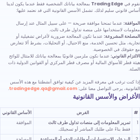
نقوم في
Trading Edge
بمعالجة بياناتك الشخصية فقط عندما يكون لدينا
أساس قانوني سليم لذلك. تشمل الأسس القانونية التي قد نعتمد عليها:
الموافقة:
عندما تمنحنا موافقة صريحة — على سبيل المثال عند إرسال
معلومات لاستخدامها على منصة تداول طرف ثالث.
المصلحة المشروعة:
عندما تكون المعالجة ضرورية لأغراض تشغيلية أو
تجارية، مثل تحسين الخدمة، منع الاحتيال، أو التحليلات، بشرط ألا تتعارض
مع حقوقك في الخصوصية.
الالتزام القانوني:
عندما نكون ملزمين قانونيًا بمعالجة بياناتك للامتثال للوائح
هيئة قطر للأسواق المالية أو مصرف قطر المركزي أو القوانين الدولية ذات
الصلة.
إذا كنت ترغب في معرفة المزيد عن كيفية توافق أنشطتنا مع هذه الأسس
القانونية، يرجى التواصل معنا على:
tradingedge.qa@gmail.com
.
الأغراض والأسس القانونية
#
الغرض
الأساس القانوني
1
تمرير المعلومات إلى منصات تداول طرف ثالث
الموافقة
فقط بناءً على طلبك المباشر أو تسجيلك.
2
الرد على الاستفسارات أو طلبات الدعم أو المساعدة
المصلحة