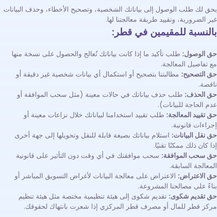
يحق لك طلب الوصول إلى بياناتك الشخصية، وتصحيح الأخطاء، وحذف البيانات
غير الضرورية، وتقييد طريقة معالجتنا لها.
بالنسبة للمقيمين في قطر:
حق الوصول:
طلب تأكيد ما إذا كانت بياناتك تُعالج والحصول على نسخة منها
مع تفاصيل المعالجة.
حق التصحيح:
مطالبتنا بتصحيح أو استكمال أي بيانات شخصية غير دقيقة أو
ناقصة.
حق الحذف:
طلب حذف بياناتك في حالات معينة (مثل سحب الموافقة أو
عدم الحاجة للبيانات).
حق تقييد المعالجة:
طلب تقييد استخدامنا لبياناتك خلال نزاعات معينة أو
إجراءات قانونية.
حق نقل البيانات:
استلام بياناتك بصيغة قابلة للنقل وتحويلها إلى جهة أخرى
إذا كان ذلك ممكنًا تقنيًا.
حق سحب الموافقة:
سحب موافقتك في أي وقت دون التأثير على قانونية
المعالجة السابقة.
حق الاعتراض:
الاعتراض على معالجة البيانات لأغراض التسويق المباشر أو
بناءً على مصالحنا المشروعة.
حق تقديم شكوى:
تقديم شكوى إلى هيئة تنظيمية مختصة مثل هيئة تنظيم
مركز قطر للمال أو مصرف قطر المركزي إذا شعرت بانتهاك لحقوقك.