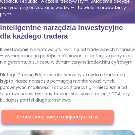
wsparciu i edukacji w czasie rzeczywistym. Świadome decyzje
zaczynają się od zaufanej wiedzy — i tu właśnie prowadzimy
prym.
Inteligentne narzędzia inwestycyjne
dla każdego tradera
Inwestowanie w kryptowaluty różni się od tradycyjnych finansów
— wymaga innego podejścia. Kopiowanie strategii z giełdy akcji
nie gwarantuje sukcesu w dynamicznym środowisku cyfrowym.
Dlatego Trading Edge został stworzony z myślą o traderach
krypto. Nasze narzędzia pomagają monitorować rynek,
porównywać możliwości i działać z precyzją — niezależnie od
tego, czy prowadzisz day trading, stosujesz strategię DCA, czy
budujesz portfel długoterminowo.
Zabezpiecz swoje miejsce już dziś