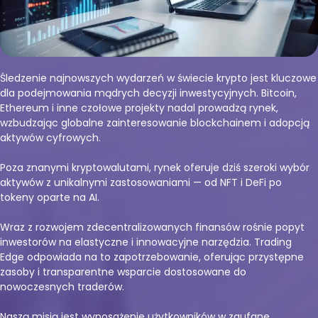
Śledzenie najnowszych wydarzeń w świecie krypto jest kluczowe
dla podejmowania mądrych decyzji inwestycyjnych. Bitcoin,
Ethereum i inne czołowe projekty nadal prowadzą rynek,
wzbudzając globalne zainteresowanie blockchainem i adopcją
aktywów cyfrowych.
Poza znanymi kryptowalutami, rynek oferuje dziś szeroki wybór
aktywów z unikalnymi zastosowaniami — od NFT i DeFi po
tokeny oparte na AI.
Wraz z rozwojem zdecentralizowanych finansów rośnie popyt
inwestorów na elastyczne i innowacyjne narzędzia. Trading
Edge odpowiada na to zapotrzebowanie, oferując przystępne
zasoby i transparentne wsparcie dostosowane do
nowoczesnych traderów.
Naszą misją jest wyposażenie użytkowników w zaufane