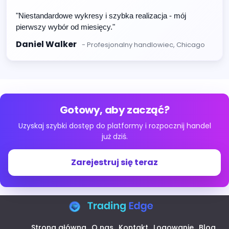
"Niestandardowe wykresy i szybka realizacja - mój
pierwszy wybór od miesięcy."
Daniel Walker
- Profesjonalny handlowiec, Chicago
Gotowy, aby zacząć?
Uzyskaj szybki dostęp do platformy i rozpocznij handel
już dziś.
Zarejestruj się teraz
Strona główna
O nas
Kontakt
Logowanie
Blog