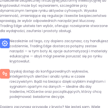
Znalezienie bezpiecznej i intuicyjnej platformy inwestycyjnej do
kryptowalut może być wyzwaniem, szczególnie przy
dynamicznym tempie rynku aktywów cyfrowych. Wysoka
zmienność, zmieniające się regulacje i kwestie bezpieczeństwa
sprawiają, że wybór odpowiednich narzędzi jest kluczowy.
Trading Edge ułatwia ten wybór, oferując rozwiązanie stworzone
dla wydajności, zaufania i prostoty obsługi.
Niezależnie od tego, czy dopiero zaczynasz, czy handlujesz
codziennie, Trading Edge dostarcza potężny zestaw
narzędzi — w tym boty AI, opcje automatyzacji i materiały
edukacyjne — abyś mógł pewnie poruszać się po rynku
kryptowalut.
Uzyskaj dostęp do konfigurowalnych wykresów,
inteligentnych alertów i analiz rynku w czasie
rzeczywistym. Bądź na bieżąco dzięki szybkim insightom i
sygnałom opartym na danych — idealne dla day
traderów, HODLerów oraz początkujących, którzy chcą
podejmować świadome decyzje.
Dopiero zaczynasz przygodę z krypto? Nie jesteś sam. Wiele