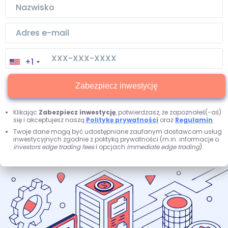
+1
Zabezpiecz inwestycję
Klikając
Zabezpiecz inwestycję
, potwierdzasz, że zapoznałeś(-aś)
się i akceptujesz naszą
Politykę prywatności
oraz
Regulamin
.
Twoje dane mogą być udostępniane zaufanym dostawcom usług
inwestycyjnych zgodnie z polityką prywatności (m.in. informacje o
investors edge trading fees
i opcjach
immediate edge trading
).