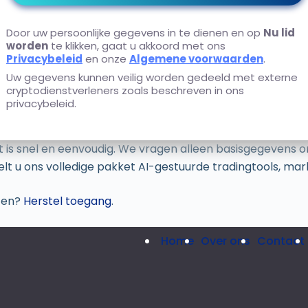
Door uw persoonlijke gegevens in te dienen en op
Nu lid
worden
te klikken, gaat u akkoord met ons
Privacybeleid
en onze
Algemene voorwaarden
.
Uw gegevens kunnen veilig worden gedeeld met externe
cryptodienstverleners zoals beschreven in ons
privacybeleid.
 snel en eenvoudig. We vragen alleen basisgegevens om uw 
delt u ons volledige pakket AI-gestuurde tradingtools, m
ten?
Herstel toegang
.
Home
Over ons
Contact