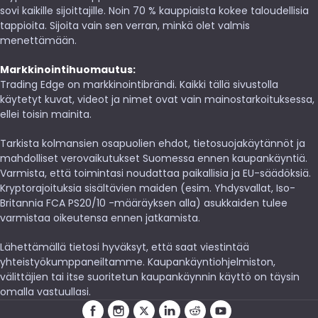
sovi kaikille sijoittajille. Noin 70 % kauppiaista kokee taloudellisia
tappioita. Sijoita vain sen verran, minkä olet valmis
menettämään.
Markkinointihuomautus:
Trading Edge on markkinointibrändi. Kaikki tällä sivustolla
käytetyt kuvat, videot ja nimet ovat vain mainostarkoituksessa,
ellei toisin mainita.
Tarkista kolmansien osapuolien ehdot, tietosuojakäytännöt ja
mahdolliset verovaikutukset Suomessa ennen kaupankäyntiä.
Varmista, että toimintasi noudattaa paikallisia ja EU-säädöksiä.
Kryptorajoituksia sisältävien maiden (esim. Yhdysvallat, Iso-
Britannia FCA PS20/10 -määräyksen alla) asukkaiden tulee
varmistaa oikeutensa ennen jatkamista.
Lähettämällä tietosi hyväksyt, että saat viestintää
yhteistyökumppaneiltamme. Kaupankäyntiohjelmiston,
välittäjien tai itse suoritetun kaupankäynnin käyttö on täysin
omalla vastuullasi.