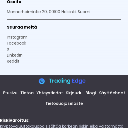
Osoite
Mannerheimintie 20, 00100 Helsinki, Suomi
Seuraa meitä
Instagram
Facebook
X
LinkedIn
Reddit
Etusivu
Tietoa
Yhteystiedot
Kirjaudu
Blogi
Käyttöehdot
Tietosuojaseloste
Riskivaroitus:
Kryptovaluuttakauppa sisältää korkean riskin eikä välttämättä