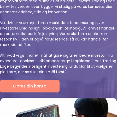
kryptoplatform med tusindvis af brugere. Selvom Trading Edge
benyttes verden over, bygger vi stadig på vores kerneværdier:
gennemsigtighed, tillid og innovation.
Vi udvikler værktøjer foran markedets tendenser og giver
investorer unik indsigt i blockchain-teknologi, AI-drevet handel
og automatisk porteføljestyring. Vores platform er ikke kun
responsiv – den er også forudseende, så du kan handle, før
markedet skifter.
Alt hvad vi gør, har ét mål: at gøre dig til en bedre investor. Fra
avanceret analyse til sikkerhedsdesign i topklasse – hos Trading
Edge begynder intelligent investering. Er du klar til at vælge en
platform, der sætter dine mål først?
Opret din konto