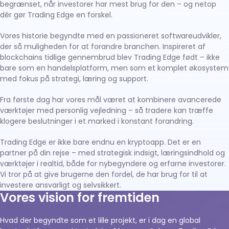
begrænset, når investorer har mest brug for den – og netop
dér gør Trading Edge en forskel.
Vores historie begyndte med en passioneret softwareudvikler,
der så muligheden for at forandre branchen. Inspireret af
blockchains tidlige gennembrud blev Trading Edge født – ikke
bare som en handelsplatform, men som et komplet økosystem
med fokus på strategi, læring og support.
Fra første dag har vores mål været at kombinere avancerede
værktøjer med personlig vejledning – så tradere kan træffe
klogere beslutninger i et marked i konstant forandring.
Trading Edge er ikke bare endnu en kryptoapp. Det er en
partner på din rejse – med strategisk indsigt, læringsindhold og
værktøjer i realtid, både for nybegyndere og erfarne investorer.
Vi tror på at give brugerne den fordel, de har brug for til at
investere ansvarligt og selvsikkert.
Vores vision for fremtiden
Hvad der begyndte som et lille projekt, er i dag en global