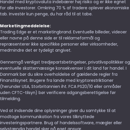
Handel med kryptovaluta indebærer høj risiko og er ikke egnet
for alle investorer. Omkring 70 % af tradere oplever økonomiske
tab. Investér kun penge, du har råd til at tabe.
Marketingmeddelelse:
Trading Edge er et marketingbrand. Eventuelle billeder, videoer
eller navne på denne side er til reklameformål og
repræsenterer ikke specifikke personer eller virksomheder,
medmindre det er tydeligt angivet.
Gennemgå venligst tredjepartsbetingelser, privatlivspolitikker og
eventuelle skattemæssige konsekvenser i dit land før handel. I
Danmark bør du sikre overholdelse af gældende regler fra
Finanstilsynet. Brugere fra lande med kryptorestriktioner
(herunder USA, Storbritannien iht. FCA PS20/10 eller områder
uden CFTC-tilsyn) bør verificere adgangsberettigelse før
tilmelding.
Ved at indsende dine oplysninger giver du samtykke til at
modtage kommunikation fra vores tilknyttede
investeringspartnere. Brug af handelssoftware, mægler eller
selvstændig handel sker på eget ansvar.